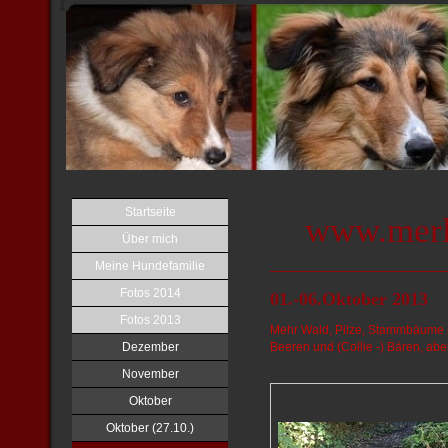
Startseite
www.merl
Über mich
Meine Hundefamilie
Fotos 2014
01.-06.Oktober 2013
Fotos 2013
Mehr Wald, Pilze, Stammbäume (m
Dezember
Beeren und (Collie -) Bären, aber
November
Oktober
Oktober (27.10.)