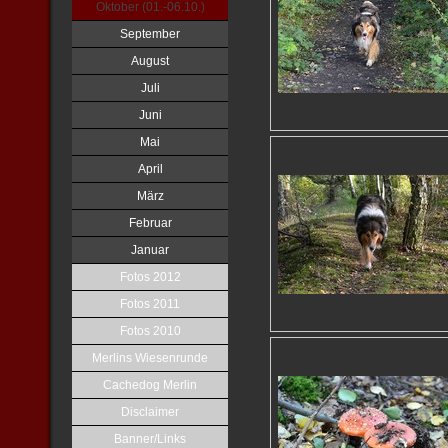
Oktober (01.-06.10.)
September
August
Juli
Juni
Mai
April
März
Februar
Januar
Fotos 2012
Fotos 2011
Fotos 2010
Merlins Wiesenrunde
Cachedog Merlin
Disclaimer
Banner/Links