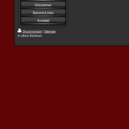
Disclaimer
Banner/Links
Kontakt
Druckversion
|
Sitemap
© Ulrich Eichhorn