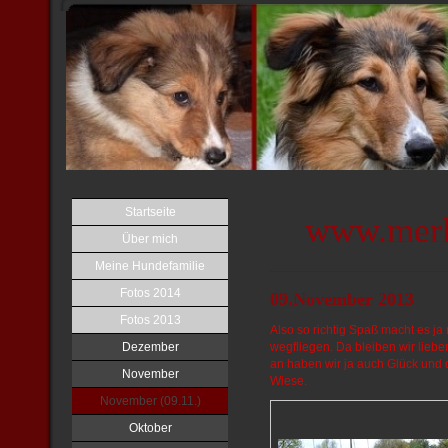
Startseite
www.merl
Über mich
Meine Hundefamilie
Fotos 2014
09.November 2013
Fotos 2013
Also so richtig Spaß macht es j
Dezember
wegfliegen. Da bleiben wir lieb
an haben wir ja auch Glück und 
November
Wiese.
November (09.11.)
Oktober