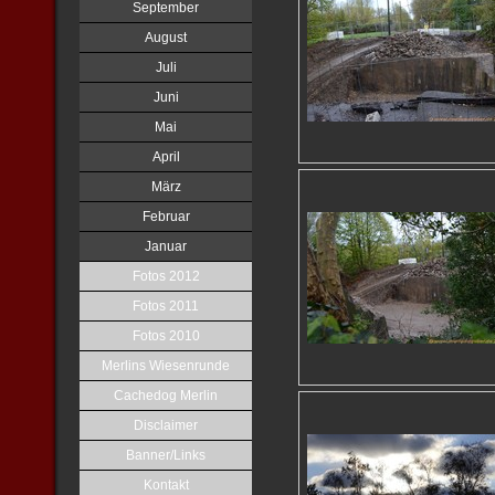
September
August
Juli
Juni
Mai
April
März
Februar
Januar
Fotos 2012
Fotos 2011
Fotos 2010
Merlins Wiesenrunde
Cachedog Merlin
Disclaimer
Banner/Links
Kontakt