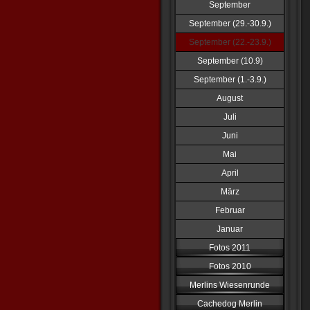
September
September (29.-30.9.)
September (22.-23.9.)
September (10.9)
September (1.-3.9.)
August
Juli
Juni
Mai
April
März
Februar
Januar
Fotos 2011
Fotos 2010
Merlins Wiesenrunde
Cachedog Merlin