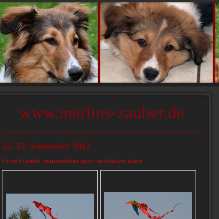
www.merlins-zauber.de
22.-23. September 2012
Es wird Herbst, man merkt es ganz deutlich,vor allem....