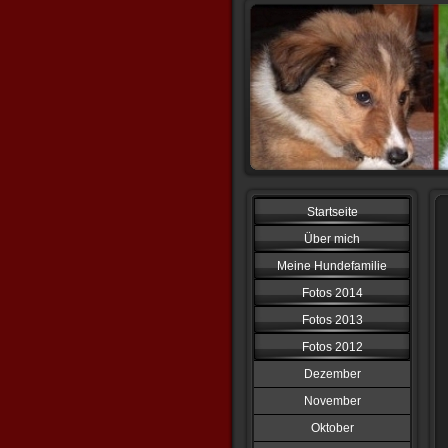
Startseite
Über mich
Meine Hundefamilie
Fotos 2014
Fotos 2013
Fotos 2012
Dezember
November
Oktober